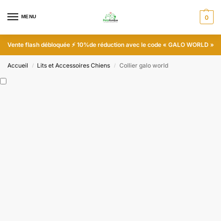
MENU
0
Vente flash débloquée
⚡ 10%
de réduction avec le code
« GALO WORLD »
Accueil
Lits et Accessoires Chiens
Collier galo world
/
/