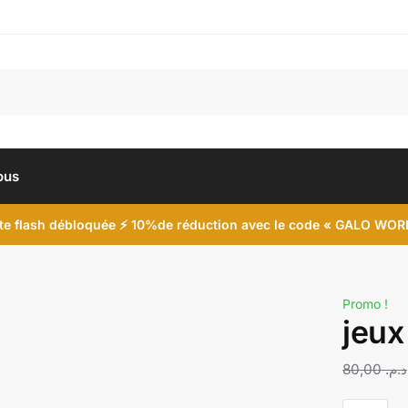
ous
te flash débloquée
⚡ 10%
de réduction avec le code
« GALO WOR
Promo !
jeux
80,00
د.م.