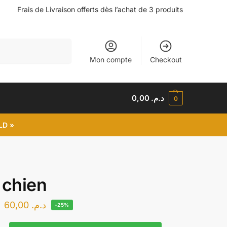
Frais de Livraison offerts dès l’achat de 3 produits
Recherche
Mon compte
Checkout
0,00
د.م.
0
LD »
 chien
60,00
د.م.
-25%