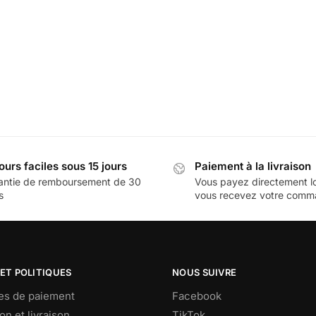
ours faciles sous 15 jours
Paiement à la livraison
antie de remboursement de 30
Vous payez directement l
s
vous recevez votre com
ET POLITIQUES
NOUS SUIVRE
s de paiement
Facebook
on et livraison
TikTok