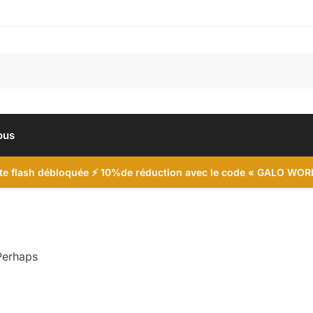
ous
te flash débloquée
⚡ 10%
de réduction avec le code
« GALO WOR
 Perhaps