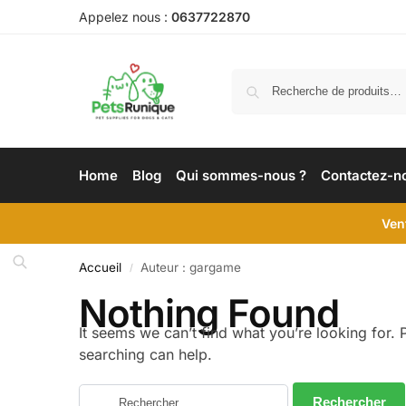
Appelez nous :
0637722870
Home
Blog
Qui sommes-nous ?
Contactez-n
Ven
Accueil
Auteur : gargame
/
Nothing Found
It seems we can’t find what you’re looking for.
searching can help.