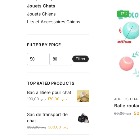
Jouets Chats
Jouets Chiens
-17%
Lits et Accessoires Chiens
FILTER BY PRICE
Filtrer
TOP RATED PRODUCTS
Bac à litière pour chat
190,00
د.م.
170,00
د.م.
JOUETS CHA
Balle roula
60,00
د.م.
Sac de transport de
chat
350,00
د.م.
300,00
د.م.