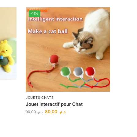
-11%
JOUETS CHATS
Jouet Interactif pour Chat
80,00
د.م.
90,00
د.م.