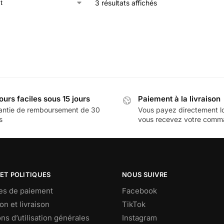
3 résultats affichés
ours faciles sous 15 jours
Paiement à la livraison
antie de remboursement de 30
Vous payez directement l
s
vous recevez votre com
ET POLITIQUES
NOUS SUIVRE
s de paiement
Facebook
on et livraison
TikTok
ns d’utilisation générales
Instagram