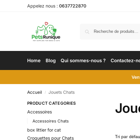
Appelez nous :
0637722870
Home
Blog
Qui sommes-nous ?
Contactez-n
Ven
Accueil
Jouets Chats
/
Jou
PRODUCT CATEGORIES
Accessoires
Accessoires Chats
box littier for cat
Croquettes pour Chats