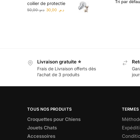
coilier de protectie
50,00
د.م.
30,00
د.م.
Livraison gratuite ⭐
Ret
Frais de Livraison offerts dès
Gar
l’achat de 3 produits
jour
TOUS NOS PRODUITS
TERMES 
Croquettes pour Chiens
Méthode
Jouets Chats
Expéditi
Accessoires
Conditio