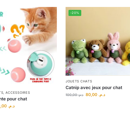
-20%
JOUETS CHATS
Catnip avec jeux pour chat
TS
,
ACCESSOIRES
80,00
د.م.
100,00
د.م.
nte pour chat
50,00
د.م.