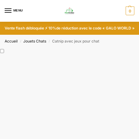
MENU
0
Vente flash débloquée
⚡ 10%
de réduction avec le code
« GALO WORLD »
Accueil
Jouets Chats
Catnip avec jeux pour chat
/
/