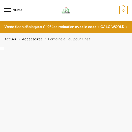
MENU
0
Vente flash débloquée
⚡ 10%
de réduction avec le code
« GALO WORLD »
Accueil
Accessoires
Fontaine à Eau pour Chat
/
/